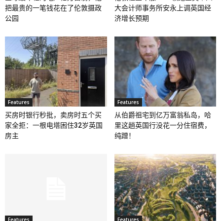
把最贵的一笔钱花在了伦敦摄政
大会计师事务所安永上调英国经
公园
济增长预期
Features
Features
买房时银行秒批，卖房时五个买
从伯爵祖宅到亿万富翁私岛，哈
家全拒：一根电塔困住32岁英国
里这趟英国行没花一分住宿费，
房主
纯蹭！
Features
Features