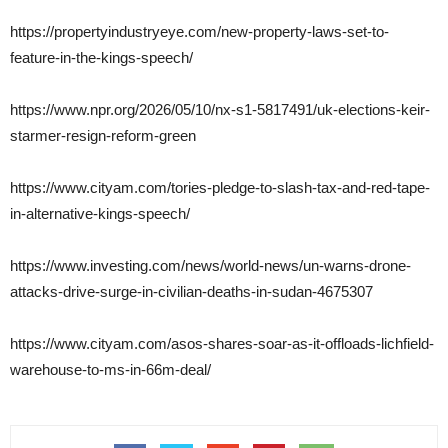
https://propertyindustryeye.com/new-property-laws-set-to-
feature-in-the-kings-speech/
https://www.npr.org/2026/05/10/nx-s1-5817491/uk-elections-keir-
starmer-resign-reform-green
https://www.cityam.com/tories-pledge-to-slash-tax-and-red-tape-
in-alternative-kings-speech/
https://www.investing.com/news/world-news/un-warns-drone-
attacks-drive-surge-in-civilian-deaths-in-sudan-4675307
https://www.cityam.com/asos-shares-soar-as-it-offloads-lichfield-
warehouse-to-ms-in-66m-deal/