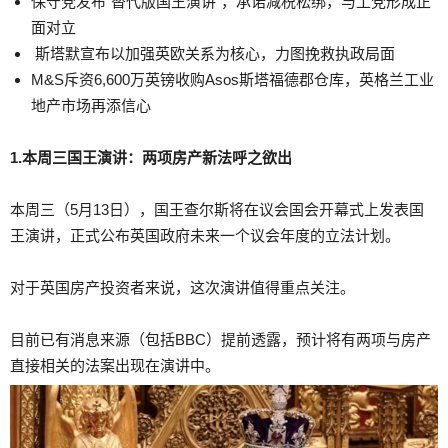
保守党发布”替代版国王演讲”，承诺减税松绑，与工党形成正
面对立
斯塔默宣布以加强英欧关系为核心，力图挽救执政局面
M&S斥资6,600万英镑收购Asos斯塔福德郡仓库，英格兰工业
地产市场再添信心
1.本周三国王演讲：两项房产新法呼之欲出
本周三（5月13日），国王查尔斯将在议会国会开幕式上发表国
王演讲，正式公布英国政府未来一个议会年度的立法计划。
对于英国房产投资者来说，这次演讲值得重点关注。
目前已有消息来源（包括BBC）提前透露，预计将有两项与房产
直接相关的法案出现在演讲中。