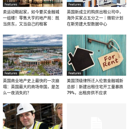
Features
Features
卖运动鞋起家，如今要买金融城
英国新成立的购房出租公司中，
一组楼！零售大亨的地产局：既
海外买家占五分之一｜微软计划
当房东，又当自己的租客
在斯劳建大型数据中心
Features
Features
英国商业地产史上最快的一次崩
美国顶级律所迁入伦敦金融城新
塌：英国最大的商场帝国，是怎
总部｜新建出租住宅开工量暴跌
么一夜消失的？
79%，出租房供不应求