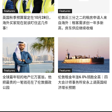
Features
Features
英国秋季预算案定在10月28日，
伦敦近三分之二的租房申请人来
海外买家现在就该盯住这几件
自海外｜租客需求创一年多新
事！
高，房东供应继续收缩
Features
Features
全球最年轻的地产亿万富翁，他
伦敦租金年涨6.0%领跑全英｜四
把最贵的一笔钱花在了伦敦摄政
大会计师事务所安永上调英国经
公园
济增长预期