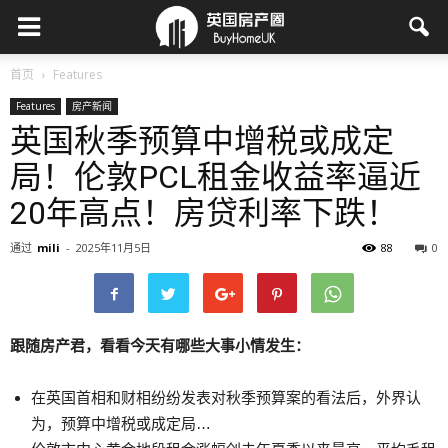
首页
Features
Features
房产新闻
英国秋季预算中增税或成定
局！伦敦PCL租金收益率逼近
20年高点！房贷利率下跌！
通过
mili
-
2025年11月5日
88
0
跟随房产君，看看今天有哪些大事小情发生：
在英国首相和财相纷纷发表对秋季预算案的看法后，外界认
为，预算中增税或成定局…