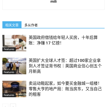
mili
相关文章
多从作者
英国政府借钱给年轻人买房，十年后算
账：净赚 17 亿镑！
Features
英国扩大全球人才签：超过100家企业拿
到人才签证背书权｜英国商业信心创五个
月新高
Features
卖运动鞋起家，如今要买金融城一组楼！
零售大亨的地产局：既当房东，又当自己
的租客
Features