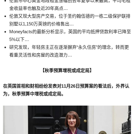
伦敦市中心黄金地段租金涨幅创去年夏季以来最高，平均毛租
金收益率也触及近20年高点…
伦敦又现大型房产交易，位于
圣约翰伍德的一栋二级保护联排
别墅以1,150万英镑的价格售出…
Moneyfacts的最新分析显示，英国的平均抵押贷款利率已降至
5%以下…
研究发现，年轻房主正在逐渐摒弃“永久住房”的理念，转而更
看重灵活性和房屋的改造潜力…
【秋季预算增税或成定局】
在英国首相和财相纷纷发表对11月26日预算案的看法后，外界认
为，秋季预算中增税或成定局。