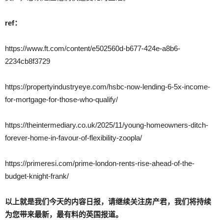
ref：
https://www.ft.com/content/e502560d-b677-424e-a8b6-
2234cb8f3729
https://propertyindustryeye.com/hsbc-now-lending-6-5x-income-
for-mortgage-for-those-who-qualify/
https://theintermediary.co.uk/2025/11/young-homeowners-ditch-
forever-home-in-favour-of-flexibility-zoopla/
https://primeresi.com/prime-london-rents-rise-ahead-of-the-
budget-knight-frank/
以上就是我们今天的内容日报，请继续关注房产君，我们将持续
为您带来最新，最有料的英国报道。