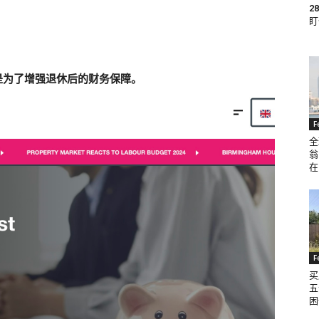
2
盯
是为了增强退休后的财务保障。
F
全
翁
在
F
买
五
困