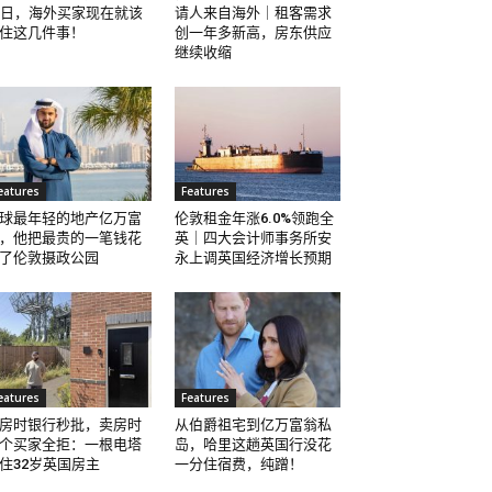
8日，海外买家现在就该
请人来自海外｜租客需求
住这几件事！
创一年多新高，房东供应
继续收缩
eatures
Features
球最年轻的地产亿万富
伦敦租金年涨6.0%领跑全
，他把最贵的一笔钱花
英｜四大会计师事务所安
了伦敦摄政公园
永上调英国经济增长预期
eatures
Features
房时银行秒批，卖房时
从伯爵祖宅到亿万富翁私
个买家全拒：一根电塔
岛，哈里这趟英国行没花
住32岁英国房主
一分住宿费，纯蹭！