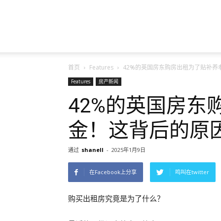
英
首页
Features
42%的英国房东购房出租为了贴补养
国
Features
房产新闻
42%的英国房东
金！这背后的原
房
通过
shanell
-
2025年1月9日
在Facebook上分享
鸣叫在twitter
产
购买出租房究竟是为了什么？