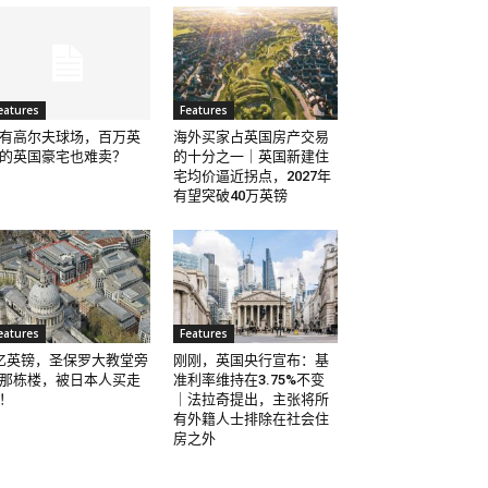
eatures
Features
有高尔夫球场，百万英
海外买家占英国房产交易
的英国豪宅也难卖？
的十分之一｜英国新建住
宅均价逼近拐点，2027年
有望突破40万英镑
eatures
Features
亿英镑，圣保罗大教堂旁
刚刚，英国央行宣布：基
那栋楼，被日本人买走
准利率维持在3.75%不变
！
｜法拉奇提出，主张将所
有外籍人士排除在社会住
房之外