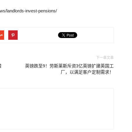
ws/landlords-invest-pensions/
下一章文章
借
英镑跌至9！劳斯莱斯斥资3亿英镑扩建英国工
厂，以满足客户定制需求！