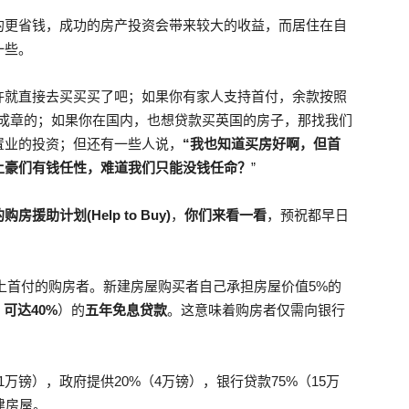
的更省钱，成功的房产投资会带来较大的收益，而居住在自
一些。
许就直接去买买买了吧；如果你有家人支持首付，余款按照
理成章的；如果你在国内，也想贷款买英国的房子，那找我们
置业的投资；但还有一些人说，
“我也知道买房好啊，但首
土豪们有钱任性，难道我们只能没钱任命？
”
的购房援助计划
(Help to Buy)
，
你们来看一看
，预祝都早日
上首付的购房者。新建房屋购买者自己承担房屋价值5%的
，可达
40%
）的
五年免息贷款
。这意味着购房者仅需向银行
万镑），政府提供20%（4万镑），银行贷款75%（15万
建房屋。