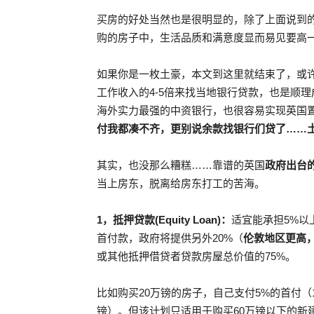
买房的好处当然也是很明显的，除了上面说到
购的房子中，生活品质和满意度显而易见要高
如果你是一枚土豪，本文到这里就结束了，或
工作收入的4-5倍来找当地银行贷款，也是顺
海外实力最强的中资银行，也很容易实现英国
付我都凑不齐，更别说余款找银行们贷了
……
其实，也没那么糟糕……靠谱的英国
政府出台
当上房东，脱离给房东打工的苦海。
1
，抵押贷款(Equity Loan)
：
适宜能承担5%以
首付款，政府将提供另外20%（
伦敦地区更高
或其他抵押借贷者贷款房屋总价值的75%。
比如购买20万镑的房子，自己支付5%的首付（1
镑）。但该计划只适用于购买60万镑以下的新