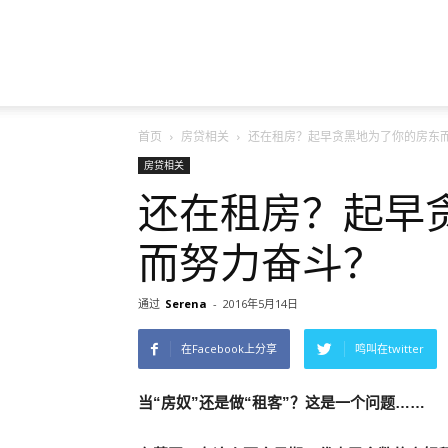
英
首页
房贷相关
还在租房？起早贪黑地为了你的房东
国
房贷相关
还在租房？起早
而努力奋斗？
房
通过
Serena
-
2016年5月14日
在Facebook上分享
鸣叫在twitter
产
当“房奴”还是做“租客”？这是一个问题
……