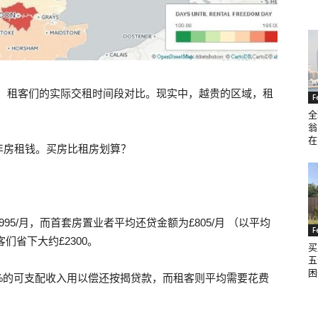
日那天，租客们的实际交租时间段对比。现实中，越贵的区域，租
F
全
翁
在
年房租钱。买房比租房划算？
5/月，而首套房置业者平均还贷金额为£805/月 （以平均
F
们省下大约£2300。
买
五
困
月29%的可支配收入用以偿还按揭贷款，而租客则平均需要花费