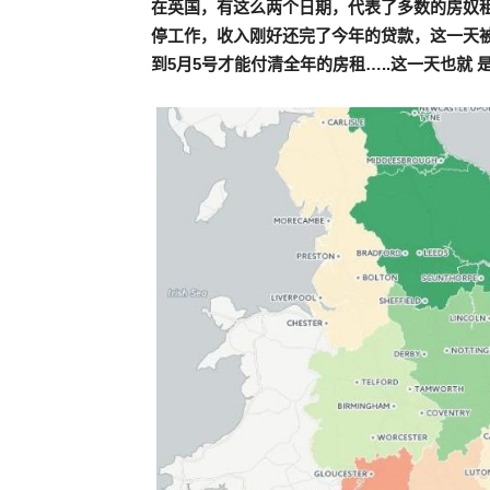
在英国，有这么两个日期，代表了多数的房奴
圈
停工作，收入刚好还完了今年的贷款，这一天被
到
5
月
5
号才能付清全年的房租
…..
这一天也就