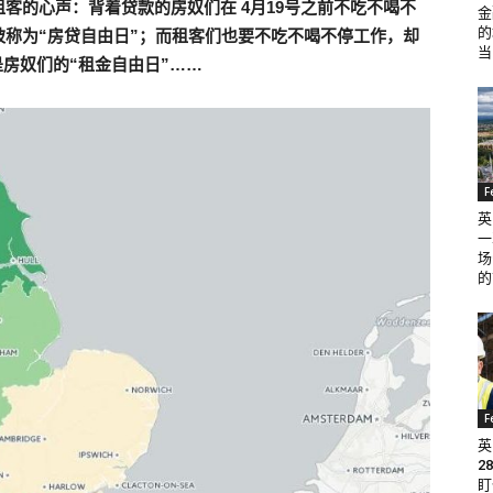
租客的心声：背着贷款的房奴们在
4
月
19
号之前不吃不喝不
金
的
称为“房贷自由日”；而租客们也要不吃不喝不停工作，却
当
是房奴们的“租金自由日”
……
F
英
一
场
的
F
英
2
盯