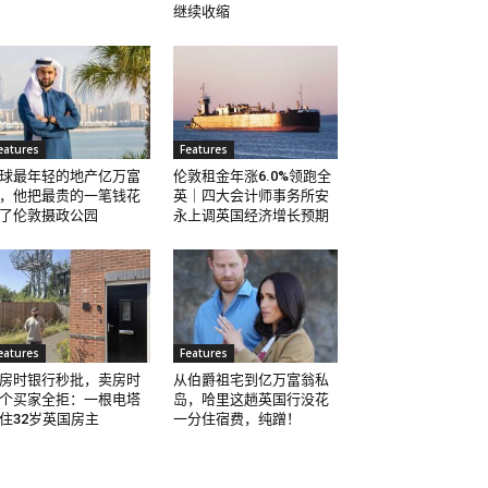
继续收缩
eatures
Features
球最年轻的地产亿万富
伦敦租金年涨6.0%领跑全
，他把最贵的一笔钱花
英｜四大会计师事务所安
了伦敦摄政公园
永上调英国经济增长预期
eatures
Features
房时银行秒批，卖房时
从伯爵祖宅到亿万富翁私
个买家全拒：一根电塔
岛，哈里这趟英国行没花
住32岁英国房主
一分住宿费，纯蹭！