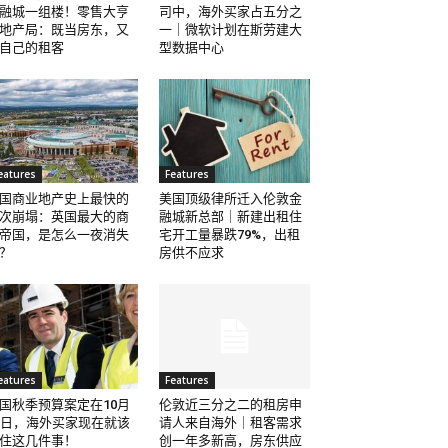
融城一组楼！零售大亨
司中，海外买家占五分之
地产局：既当房东，又
一｜微软计划在斯劳建大
自己的租客
型数据中心
eatures
Features
国商业地产史上最快的
美国顶级律所迁入伦敦金
次崩塌：英国最大的商
融城新总部｜新建出租住
帝国，是怎么一夜消失
宅开工量暴跌79%，出租
？
房供不应求
eatures
Features
国秋季预算案定在10月
伦敦近三分之二的租房申
8日，海外买家现在就该
请人来自海外｜租客需求
住这几件事！
创一年多新高，房东供应