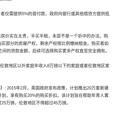
房者仅需提供5%的首付款，政府向银行或其他借贷方提供抵
果房价实在太贵，半买半租，未尝不是一个折中的办法。购
购买部分的房屋产权，剩余产权按比例缴纳租金。购买者如
5%之间的贷款金额，后续可选择购买更多产权直至完全拥有。
始，伦敦地区以外家庭年收入8万镑以下的家庭或者伦敦地区家
e
）
: 2015年2月，英国政府发布政策，计划推出20万套新建
计划，享有购买20%的购买折扣。该计划旨在帮助年青人置
25万镑，伦敦地区不得超过45万镑。