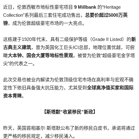
近日，伦敦西敏市地标性豪宅项目
9 Millbank
的“Heritage
Collection”系列最后三套住宅成功售出，
总要价超过5000万英
镑
，成为伦敦超级豪宅市场的一大亮点。
这栋建于1920年代末、具有二级保护等级（Grade II Listed）的
新
古典主义建筑
，曾为英国化工巨头ICI总部，地理位置优越，可俯
瞰
大本钟、国会大厦等地标性景观
，被誉为伦敦“超级豪宅金字塔
尖”的代表之一。
此次交易也被业内解读为伦敦顶级住宅市场在高利率与宏观不确
定性下依旧具备强大抗压能力，尤其受到
全球高净值买家和国际
资本青睐
。
【斯塔默“收紧移民”新政】
昨天，英国首相基尔·斯塔默公布了新的移民白皮书，承诺将通过
更严格的移民规定，减少移民涌入。