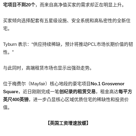
宅项目不到20个
，而来自高净值买家的需求却正在明显上升。
买家倾向选择配套有五星级设施、安全系统和高私密性的全新住
宅。
Tyburn 表示：“供应持续稀缺，预计将推动PCL市场长期价值的韧
性。”
与此同时，高端租赁市场也显示出强劲走势。
位于梅费尔（Mayfair）核心地段的豪宅项目
No.1 Grosvenor
Square
，近日刚刚完成一笔
创纪录的租赁交易
，租金高达
每平方
英尺400英镑
，进一步凸显核心区域优质住宅的稀缺性和投资价
值。
【英国工资增速放缓】