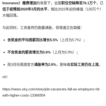
Insurance）缴费增加
的背景下，全国
职位空缺降至76.1万个
，已
低于疫情前2020年3月的水平
，相比2022年初的峰值（130万个）
大幅回落。
与此同时，工资虽然仍跑赢通胀，但增速正在趋缓：
含奖金的平均周薪同比增长5.5%
（上月为5.7%）；
不含奖金的薪资增长为5.6%
（上月为5.9%）；
而3月份英国官方
通胀率为2.6%
，意味着
实际工资仍在上涨
。
ref：
https://news.sky.com/story/job-vacancies-fall-as-employers-hit-
with-higher-costs-13366954