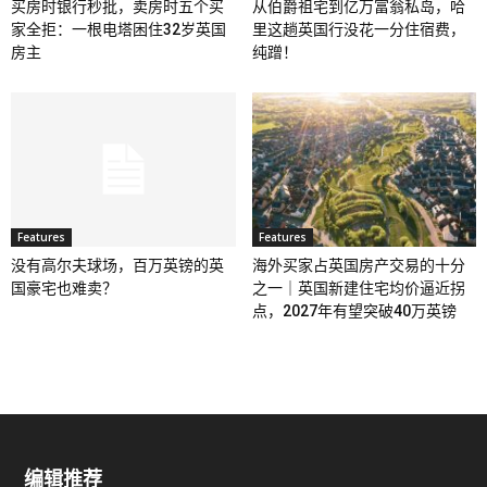
买房时银行秒批，卖房时五个买
从伯爵祖宅到亿万富翁私岛，哈
家全拒：一根电塔困住32岁英国
里这趟英国行没花一分住宿费，
房主
纯蹭！
Features
Features
没有高尔夫球场，百万英镑的英
海外买家占英国房产交易的十分
国豪宅也难卖？
之一｜英国新建住宅均价逼近拐
点，2027年有望突破40万英镑
编辑推荐