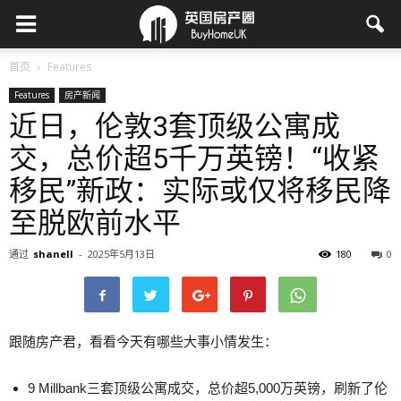
首页
Features
Features
房产新闻
近日，伦敦3套顶级公寓成
交，总价超5千万英镑！“收紧
移民”新政：实际或仅将移民降
至脱欧前水平
通过
shanell
-
2025年5月13日
180
0
跟随房产君，看看今天有哪些大事小情发生：
9 Millbank三套顶级公寓成交，总价超5,000万英镑，刷新了伦