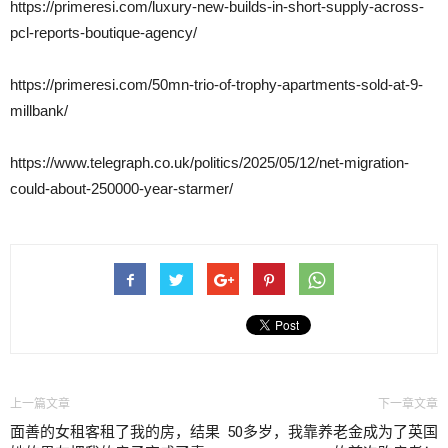
https://primeresi.com/luxury-new-builds-in-short-supply-across-
pcl-reports-boutique-agency/
https://primeresi.com/50mn-trio-of-trophy-apartments-sold-at-9-
millbank/
https://www.telegraph.co.uk/politics/2025/05/12/net-migration-
could-about-250000-year-starmer/
上一篇文章
下一章文章
面善的女租客租了我的房，结果
50多岁，我靠养老金成为了英国