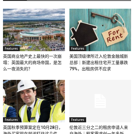
Features
Features
英国商业地产史上最快的一次崩
美国顶级律所迁入伦敦金融城新
塌：英国最大的商场帝国，是怎
总部｜新建出租住宅开工量暴跌
么一夜消失的？
79%，出租房供不应求
Features
Features
英国秋季预算案定在10月28日，
伦敦近三分之二的租房申请人来
海外买家现在就该盯住这几件
自海外｜租客需求创一年多新