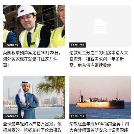
Features
Features
英国秋季预算案定在10月28日，
伦敦近三分之二的租房申请人来
海外买家现在就该盯住这几件
自海外｜租客需求创一年多新
事！
高，房东供应继续收缩
Features
Features
全球最年轻的地产亿万富翁，他
伦敦租金年涨6.0%领跑全英｜四
把最贵的一笔钱花在了伦敦摄政
大会计师事务所安永上调英国经