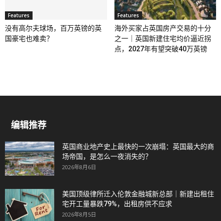
Features
Features
没有高尔夫球场，百万英镑的英
海外买家占英国房产交易的十分
国豪宅也难卖？
之一｜英国新建住宅均价逼近拐
点，2027年有望突破40万英镑
编辑推荐
英国商业地产史上最快的一次崩塌：英国最大的商
场帝国，是怎么一夜消失的？
2026年8月6日
美国顶级律所迁入伦敦金融城新总部｜新建出租住
宅开工量暴跌79%，出租房供不应求
2026年8月5日