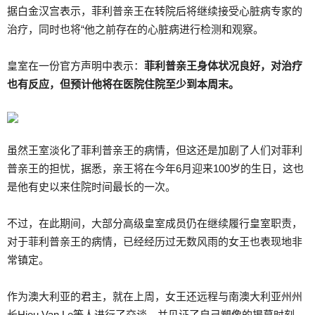
据白金汉宫表示，菲利普亲王在转院后将继续接受心脏病专家的
治疗，同时也将“他之前存在的心脏病进行检测和观察。
皇室在一份官方声明中表示：
菲利普亲王身体状况良好，对治疗
也有反应，但预计他将在医院住院至少到本周末。
虽然王室淡化了菲利普亲王的病情，但这还是加剧了人们对菲利
普亲王的担忧，据悉，亲王将在今年6月迎来100岁的生日，这也
是他有史以来住院时间最长的一次。
不过，在此期间，大部分高级皇室成员仍在继续履行皇室职责，
对于菲利普亲王的病情，已经经历过无数风雨的女王也表现地非
常镇定。
作为澳大利亚的君主，就在上周，女王还远程与南澳大利亚州州
长Hieu Van Le等人进行了交谈，并见证了自己塑像的揭幕时刻。