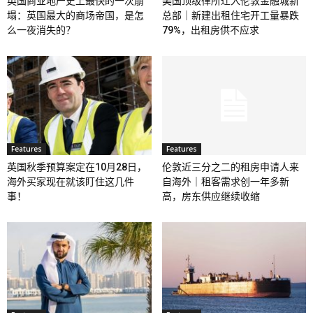
英国商业地产史上最快的一次崩
美国顶级律所迁入伦敦金融城新
塌：英国最大的商场帝国，是怎
总部｜新建出租住宅开工量暴跌
么一夜消失的？
79%，出租房供不应求
Features
Features
英国秋季预算案定在10月28日，
伦敦近三分之二的租房申请人来
海外买家现在就该盯住这几件
自海外｜租客需求创一年多新
事！
高，房东供应继续收缩