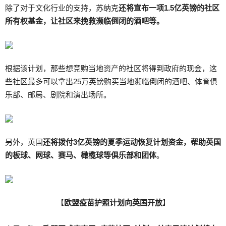
除了对于文化行业的支持，苏纳克
还将宣布一项
1.5
亿英镑的社区
所有权基金，让社区来挽救濒临倒闭的酒吧等。
根据该计划，那些想竞购当地资产的社区将得到政府的现金，这
些社区最多可以拿出25万英镑购买当地濒临倒闭的酒吧、体育俱
乐部、邮局、剧院和演出场所。
另外，英国
还将拨付
3
亿英镑的夏季运动恢复计划资金，帮助英国
的板球、网球、赛马、橄榄球等俱乐部和团体
。
【
欧盟疫苗护照计划向英国开放
】