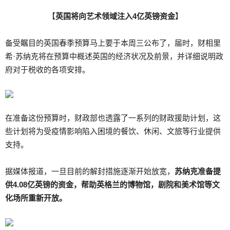
【
英国将向艺术领域注入
4
亿英镑资金
】
备受瞩目的英国春季预算马上要于本周三公布了，届时，财相里
希·苏纳克将在预算中概述英国的经济状况及前景，并详细说明政
府对于税收的各项安排。
在准备这份预算时，财政部也透露了一系列的财政援助计划，这
些计划将为受疫情影响陷入困境的餐饮、休闲、文旅等行业提供
支持。
据媒体报道，一旦目前的解封措施逐渐开始放宽，
苏纳克准备提
供
4.08
亿英镑的资金，帮助英格兰的博物馆，剧院和美术馆等文
化场所重新开放。