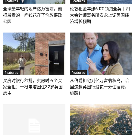
Features
Features
全球最年轻的地产亿万富翁，他
伦敦租金年涨6.0%领跑全英｜四
把最贵的一笔钱花在了伦敦摄政
大会计师事务所安永上调英国经
公园
济增长预期
Features
Features
买房时银行秒批，卖房时五个买
从伯爵祖宅到亿万富翁私岛，哈
家全拒：一根电塔困住32岁英国
里这趟英国行没花一分住宿费，
房主
纯蹭！