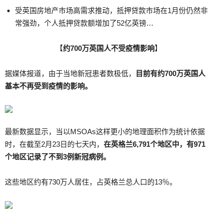
受英国房地产市场高需求推动，抵押贷款市场在1月份仍然非
常强劲，个人抵押贷款额增加了52亿英镑…
【
约
700
万英国人不受疫情影响
】
据媒体报道，由于当地新冠患者数极低，
目前有约700万英国人
基本不再受到疫情的影响。
最新数据显示，当以MSOAs这样更小的地理面积作为统计依据
时，在截至2月23日的七天内，
在英格兰
6,791
个地区中，有
971
个地区记录了不到
3
例新冠病例。
这些地区约有730万人居住，占英格兰总人口的13％。